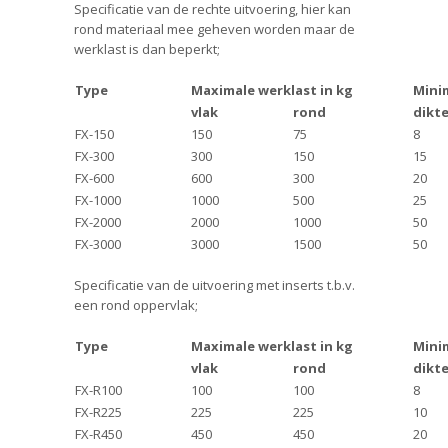
Specificatie van de rechte uitvoering, hier kan
rond materiaal mee geheven worden maar de
werklast is dan beperkt;
Type
Maximale werklast in kg
Mini
vlak
rond
dikte
FX-150
150
75
8
FX-300
300
150
15
FX-600
600
300
20
FX-1000
1000
500
25
FX-2000
2000
1000
50
FX-3000
3000
1500
50
Specificatie van de uitvoering met inserts t.b.v.
een rond oppervlak;
Type
Maximale werklast in kg
Mini
vlak
rond
dikte
FX-R100
100
100
8
FX-R225
225
225
10
FX-R450
450
450
20