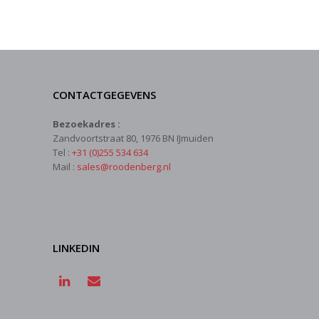
CONTACTGEGEVENS
Bezoekadres :
Zandvoortstraat 80, 1976 BN IJmuiden
Tel :
+31 (0)255 534 634
Mail :
sales@roodenberg.nl
LINKEDIN