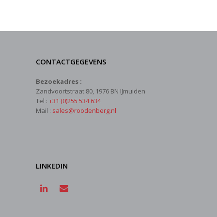
CONTACTGEGEVENS
Bezoekadres :
Zandvoortstraat 80, 1976 BN IJmuiden
Tel :
+31 (0)255 534 634
Mail :
sales@roodenberg.nl
LINKEDIN