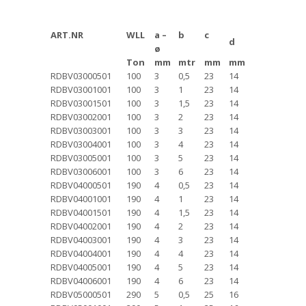
ART.NR
WLL
a –
b
c
d
ø
Ton
mm
mtr
mm
mm
RDBV03000501
100
3
0,5
23
14
RDBV03001001
100
3
1
23
14
RDBV03001501
100
3
1,5
23
14
RDBV03002001
100
3
2
23
14
RDBV03003001
100
3
3
23
14
RDBV03004001
100
3
4
23
14
RDBV03005001
100
3
5
23
14
RDBV03006001
100
3
6
23
14
RDBV04000501
190
4
0,5
23
14
RDBV04001001
190
4
1
23
14
RDBV04001501
190
4
1,5
23
14
RDBV04002001
190
4
2
23
14
RDBV04003001
190
4
3
23
14
RDBV04004001
190
4
4
23
14
RDBV04005001
190
4
5
23
14
RDBV04006001
190
4
6
23
14
RDBV05000501
290
5
0,5
25
16