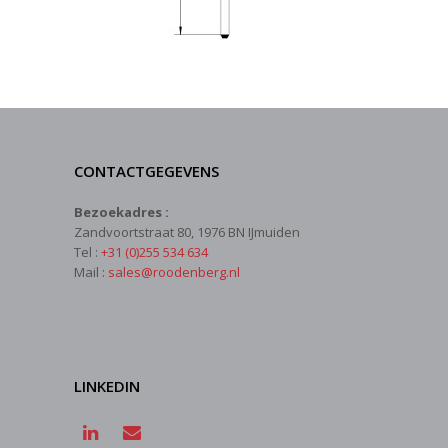
CONTACTGEGEVENS
Bezoekadres :
Zandvoortstraat 80, 1976 BN IJmuiden
Tel :
+31 (0)255 534 634
Mail :
sales@roodenberg.nl
LINKEDIN