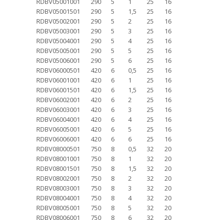
RDBV05001001
290
5
1
25
16
RDBV05001501
290
5
1,5
25
16
RDBV05002001
290
5
2
25
16
RDBV05003001
290
5
3
25
16
RDBV05004001
290
5
4
25
16
RDBV05005001
290
5
5
25
16
RDBV05006001
290
5
6
25
16
RDBV06000501
420
6
0,5
25
16
RDBV06001001
420
6
1
25
16
RDBV06001501
420
6
1,5
25
16
RDBV06002001
420
6
2
25
16
RDBV06003001
420
6
3
25
16
RDBV06004001
420
6
4
25
16
RDBV06005001
420
6
5
25
16
RDBV06006001
420
6
6
25
16
RDBV08000501
750
8
0,5
32
20
RDBV08001001
750
8
1
32
20
RDBV08001501
750
8
1,5
32
20
RDBV08002001
750
8
2
32
20
RDBV08003001
750
8
3
32
20
RDBV08004001
750
8
4
32
20
RDBV08005001
750
8
5
32
20
RDBV08006001
750
8
6
32
20