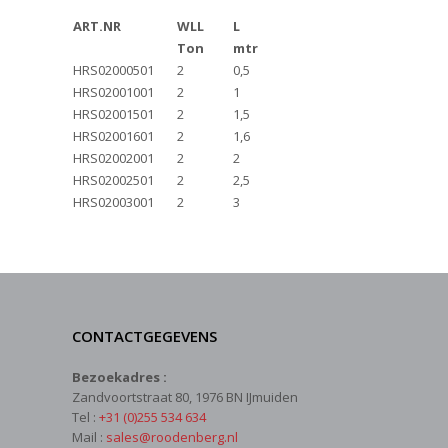
ART.NR
WLL
L
Ton
mtr
HRS02000501
2
0,5
HRS02001001
2
1
HRS02001501
2
1,5
HRS02001601
2
1,6
HRS02002001
2
2
HRS02002501
2
2,5
HRS02003001
2
3
CONTACTGEGEVENS
Bezoekadres :
Zandvoortstraat 80, 1976 BN IJmuiden
Tel :
+31 (0)255 534 634
Mail :
sales@roodenberg.nl