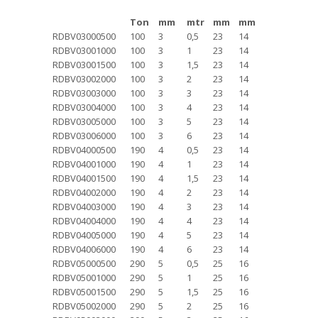
Ton
mm
mtr
mm
mm
RDBV03000500
100
3
0,5
23
14
RDBV03001000
100
3
1
23
14
RDBV03001500
100
3
1,5
23
14
RDBV03002000
100
3
2
23
14
RDBV03003000
100
3
3
23
14
RDBV03004000
100
3
4
23
14
RDBV03005000
100
3
5
23
14
RDBV03006000
100
3
6
23
14
RDBV04000500
190
4
0,5
23
14
RDBV04001000
190
4
1
23
14
RDBV04001500
190
4
1,5
23
14
RDBV04002000
190
4
2
23
14
RDBV04003000
190
4
3
23
14
RDBV04004000
190
4
4
23
14
RDBV04005000
190
4
5
23
14
RDBV04006000
190
4
6
23
14
RDBV05000500
290
5
0,5
25
16
RDBV05001000
290
5
1
25
16
RDBV05001500
290
5
1,5
25
16
RDBV05002000
290
5
2
25
16