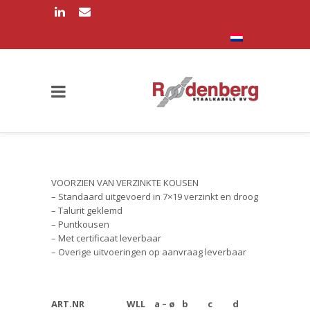
VOORZIEN VAN VERZINKTE KOUSEN
– Standaard uitgevoerd in 7×19 verzinkt en droog
– Talurit geklemd
– Puntkousen
– Met certificaat leverbaar
– Overige uitvoeringen op aanvraag leverbaar
ART.NR
WLL
a – ø
b
c
d