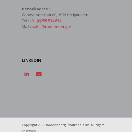
Bezoekadres :
Zandvoortstraat 80, 1976 BN IJmuiden
Tel :
+31 (0)255 534 634
Mail :
sales@roodenberg.nl
LINKEDIN
Copyright 2025 Roodenberg Staalkabels BV. All rights
reserved.