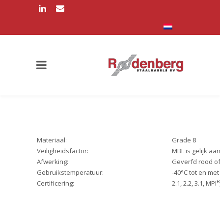
Materiaal:
Grade 8
Veiligheidsfactor:
MBL is gelijk aa
Afwerking:
Geverfd rood of
Gebruikstemperatuur:
-40°C tot en me
B
Certificering:
2.1, 2.2, 3.1, MPI