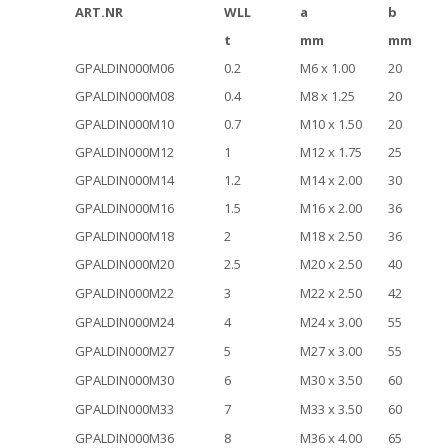
ART.NR
WLL
a
b
t
mm
mm
GPALDIN000M06
0.2
M6 x 1.00
20
GPALDIN000M08
0.4
M8 x 1.25
20
GPALDIN000M10
0.7
M10 x 1.50
20
GPALDIN000M12
1
M12 x 1.75
25
GPALDIN000M14
1.2
M14 x 2.00
30
GPALDIN000M16
1.5
M16 x 2.00
36
GPALDIN000M18
2
M18 x 2.50
36
GPALDIN000M20
2.5
M20 x 2.50
40
GPALDIN000M22
3
M22 x 2.50
42
GPALDIN000M24
4
M24 x 3.00
55
GPALDIN000M27
5
M27 x 3.00
55
GPALDIN000M30
6
M30 x 3.50
60
GPALDIN000M33
7
M33 x 3.50
60
GPALDIN000M36
8
M36 x 4.00
65