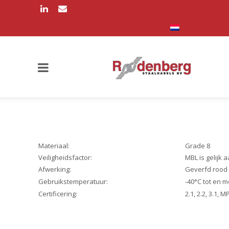
Materiaal:
Grade 8
Veiligheidsfactor:
MBL is gelijk 
Afwerking:
Geverfd rood 
Gebruikstemperatuur:
-40°C tot en m
Certificering:
2.1, 2.2, 3.1, MP