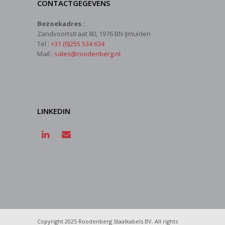
CONTACTGEGEVENS
Bezoekadres :
Zandvoortstraat 80, 1976 BN IJmuiden
Tel :
+31 (0)255 534 634
Mail :
sales@roodenberg.nl
LINKEDIN
Copyright 2025 Roodenberg Staalkabels BV. All rights