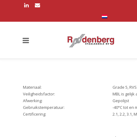
Materiaal:
Grade 5, RVS
Veiligheidsfactor:
MBL is gelijk
Afwerking:
Gepolijst
Gebruikstemperatuur:
-40°C tot en 
Certificering:
2.1, 2.2, 3.1, 