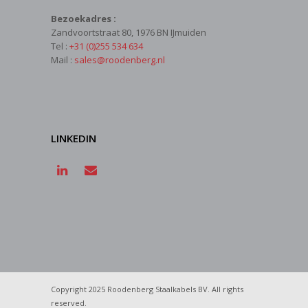
Bezoekadres :
Zandvoortstraat 80, 1976 BN IJmuiden
Tel :
+31 (0)255 534 634
Mail :
sales@roodenberg.nl
LINKEDIN
Copyright 2025 Roodenberg Staalkabels BV. All rights
reserved.