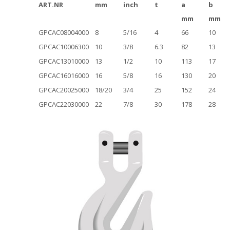
ART.NR
mm
inch
t
a
b
mm
mm
GPCAC08004000
8
5/16
4
66
10
GPCAC10006300
10
3/8
6.3
82
13
GPCAC13010000
13
1/2
10
113
17
GPCAC16016000
16
5/8
16
130
20
GPCAC20025000
18/20
3/4
25
152
24
GPCAC22030000
22
7/8
30
178
28