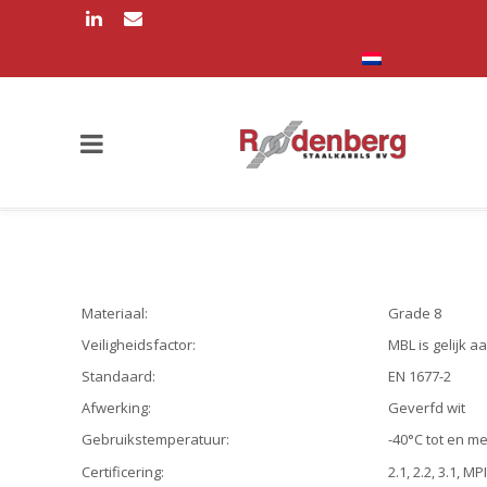
Materiaal:
Grade 8
Veiligheidsfactor:
MBL is gelijk a
Standaard:
EN 1677-2
Afwerking:
Geverfd wit
Gebruikstemperatuur:
-40°C tot en m
Certificering:
2.1, 2.2, 3.1, MPI