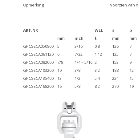
Opmerking:
Voorzien van na
ART.NR
WLL
a
b
mm
inch
t
mm
mm
GPCSECA050800
5
3/16
0.8
126
7
GPCSECA061120
6
7/32
1.12
125
7
GPCSECA082000
7/8
1/4 – 5/16
2
153
9
GPCSECA103200
10
3/8
3.2
188
12
GPCSECA135400
13
1/2
5.4
224
15
GPCSECA168200
16
5/8
8.2
270
19