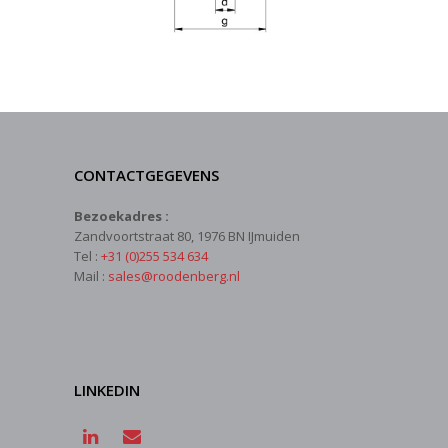
CONTACTGEGEVENS
Bezoekadres :
Zandvoortstraat 80, 1976 BN IJmuiden
Tel :
+31 (0)255 534 634
Mail :
sales@roodenberg.nl
LINKEDIN