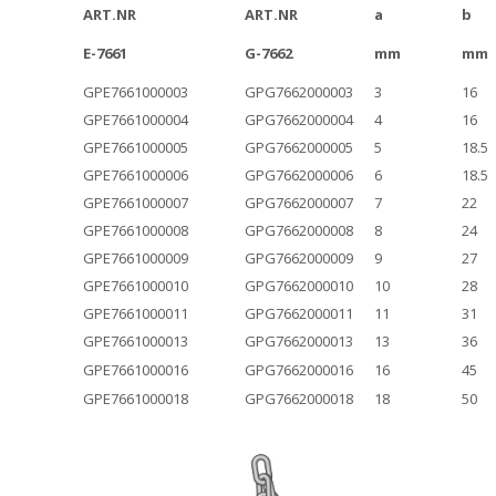
ART.NR
ART.NR
a
b
E-7661
G-7662
mm
mm
GPE7661000003
GPG7662000003
3
16
GPE7661000004
GPG7662000004
4
16
GPE7661000005
GPG7662000005
5
18.5
GPE7661000006
GPG7662000006
6
18.5
GPE7661000007
GPG7662000007
7
22
GPE7661000008
GPG7662000008
8
24
GPE7661000009
GPG7662000009
9
27
GPE7661000010
GPG7662000010
10
28
GPE7661000011
GPG7662000011
11
31
GPE7661000013
GPG7662000013
13
36
GPE7661000016
GPG7662000016
16
45
GPE7661000018
GPG7662000018
18
50