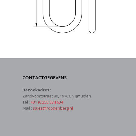
CONTACTGEGEVENS
Bezoekadres :
Zandvoortstraat 80, 1976 BN IJmuiden
Tel :
+31 (0)255 534 634
Mail :
sales@roodenberg.nl