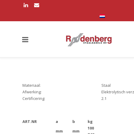
Materiaal:
Staal
Afwerking:
Elektrolytisch ver
Certificering:
2.1
ART.NR
a
b
kg
100
mm
mm