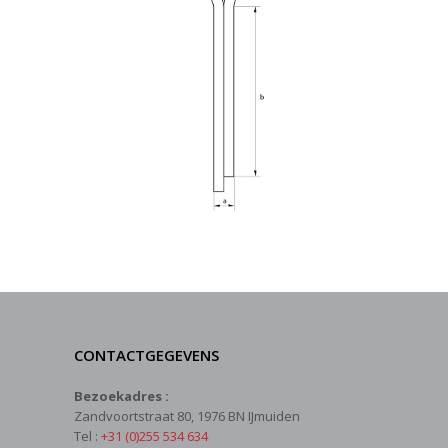
CONTACTGEGEVENS
Bezoekadres :
Zandvoortstraat 80, 1976 BN IJmuiden
Tel :
+31 (0)255 534 634