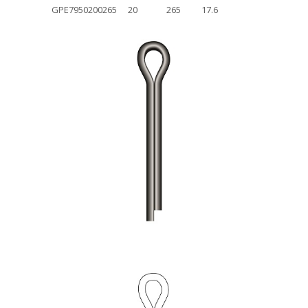
GPE7950200265
20
265
17.6