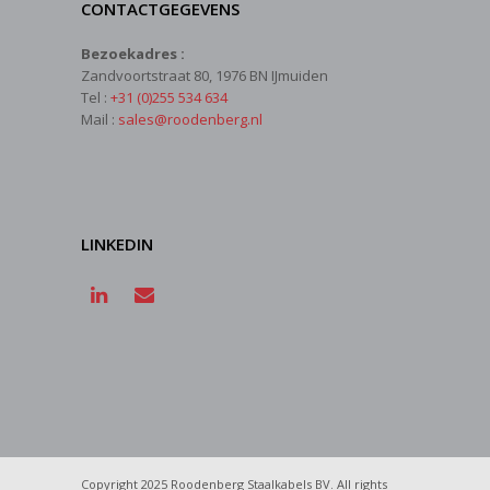
CONTACTGEGEVENS
Bezoekadres :
Zandvoortstraat 80, 1976 BN IJmuiden
Tel :
+31 (0)255 534 634
Mail :
sales@roodenberg.nl
LINKEDIN
Copyright 2025 Roodenberg Staalkabels BV. All rights