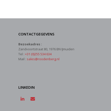
CONTACTGEGEVENS
Bezoekadres :
Zandvoortstraat 80, 1976 BN IJmuiden
Tel :
+31 (0)255 534 634
Mail :
sales@roodenberg.nl
LINKEDIN