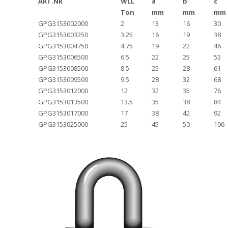
ART.NR
WLL
a
b
c
Ton
mm
mm
mm
GPG3153002000
2
13
16
30
GPG3153003250
3.25
16
19
38
GPG3153004750
4.75
19
22
46
GPG3153006500
6.5
22
25
53
GPG3153008500
8.5
25
28
61
GPG3153009500
9.5
28
32
68
GPG3153012000
12
32
35
76
GPG3153013500
13.5
35
38
84
GPG3153017000
17
38
42
92
GPG3153025000
25
45
50
106