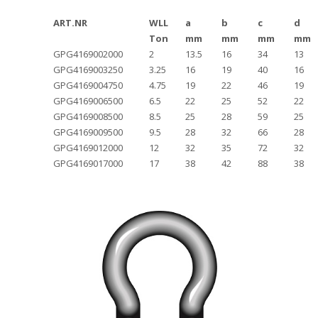
ART.NR
WLL
a
b
c
d
Ton
mm
mm
mm
mm
GPG4169002000
2
13.5
16
34
13
GPG4169003250
3.25
16
19
40
16
GPG4169004750
4.75
19
22
46
19
GPG4169006500
6.5
22
25
52
22
GPG4169008500
8.5
25
28
59
25
GPG4169009500
9.5
28
32
66
28
GPG4169012000
12
32
35
72
32
GPG4169017000
17
38
42
88
38