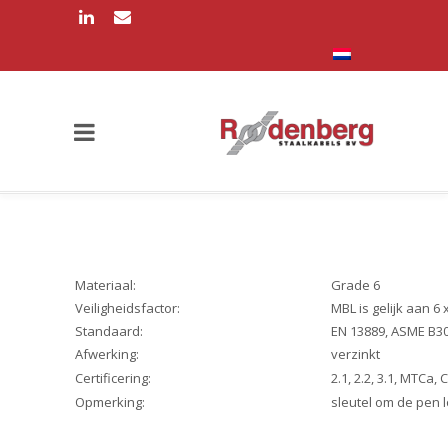
Materiaal:
Grade 6
Veiligheidsfactor:
MBL is gelijk aan 6 
Standaard:
EN 13889, ASME B30
Afwerking:
verzinkt
Certificering:
2.1, 2.2, 3.1, MTCa, 
Opmerking:
sleutel om de pen l