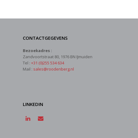
CONTACTGEGEVENS
Bezoekadres :
Zandvoortstraat 80, 1976 BN IJmuiden
Tel :
+31 (0)255 534 634
Mail :
sales@roodenberg.nl
LINKEDIN