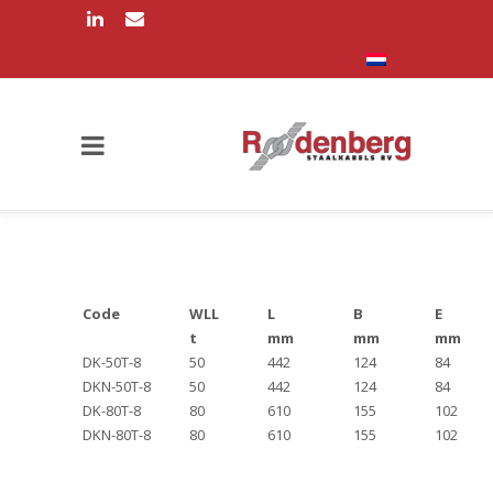
Code
WLL
L
B
E
t
mm
mm
mm
DK-50T-8
50
442
124
84
DKN-50T-8
50
442
124
84
DK-80T-8
80
610
155
102
DKN-80T-8
80
610
155
102