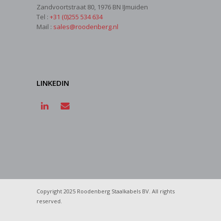
Zandvoortstraat 80, 1976 BN IJmuiden
Tel :
+31 (0)255 534 634
Mail :
sales@roodenberg.nl
LINKEDIN
Copyright 2025 Roodenberg Staalkabels BV. All rights
reserved.