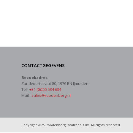
CONTACTGEGEVENS
Bezoekadres :
Zandvoortstraat 80, 1976 BN IJmuiden
Tel :
+31 (0)255 534 634
Mail :
sales@roodenberg.nl
Copyright 2025 Roodenberg Staalkabels BV. All rights reserved.