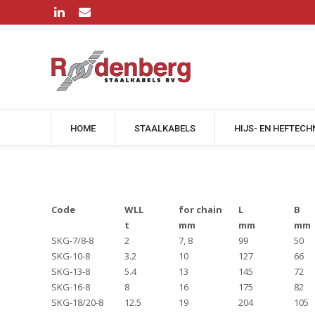
HOME
STAALKABELS
HIJS- EN HEFTECH
Code
WLL
for chain
L
B
t
mm
mm
mm
SKG-7/8-8
2
7, 8
99
50
SKG-10-8
3.2
10
127
66
SKG-13-8
5.4
13
145
72
SKG-16-8
8
16
175
82
SKG-18/20-8
12.5
19
204
105