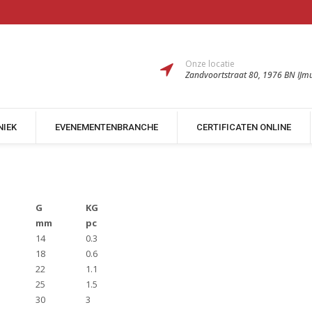
Onze locatie
Zandvoortstraat 80, 1976 BN IJm
NIEK
EVENEMENTENBRANCHE
CERTIFICATEN ONLINE
G
KG
mm
pc
14
0.3
18
0.6
22
1.1
25
1.5
30
3