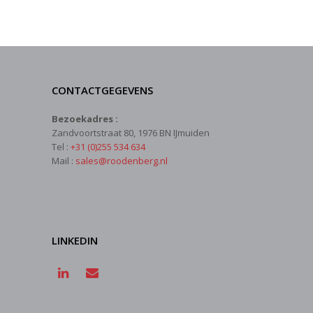
CONTACTGEGEVENS
Bezoekadres :
Zandvoortstraat 80, 1976 BN IJmuiden
Tel :
+31 (0)255 534 634
Mail :
sales@roodenberg.nl
LINKEDIN