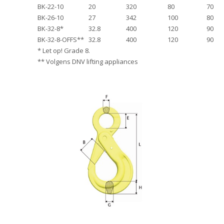
BK-22-10
20
320
80
70
BK-26-10
27
342
100
80
BK-32-8*
32.8
400
120
90
BK-32-8-OFFS**
32.8
400
120
90
* Let op! Grade 8.
** Volgens DNV lifting appliances