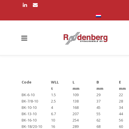
Code
WLL
L
B
E
t
mm
mm
mm
BK-6-10
1.5
109
29
22
BK-7/8-10
2.5
138
37
28
BK-10-10
4
168
45
34
BK-13-10
6.7
207
55
44
BK-16-10
10
254
62
56
BK-18/20-10
16
289
68
60