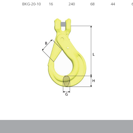
BKG-20-10
16
240
68
44