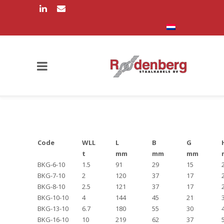
Code
WLL
L
B
G
t
mm
mm
mm
BKG-6-10
1.5
91
29
15
BKG-7-10
2
120
37
17
BKG-8-10
2.5
121
37
17
BKG-10-10
4
144
45
21
BKG-13-10
6.7
180
55
30
BKG-16-10
10
219
62
37