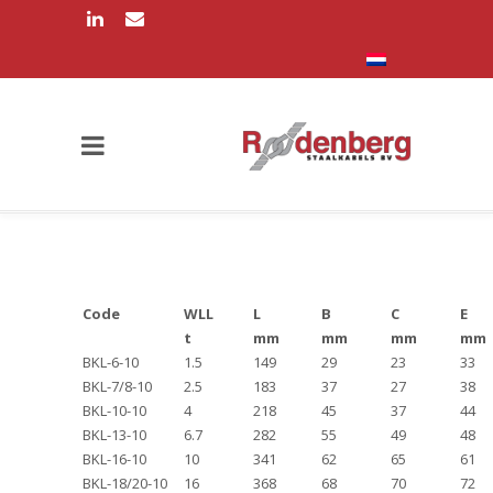
Code
WLL
L
B
C
E
t
mm
mm
mm
mm
BKL-6-10
1.5
149
29
23
33
BKL-7/8-10
2.5
183
37
27
38
BKL-10-10
4
218
45
37
44
BKL-13-10
6.7
282
55
49
48
BKL-16-10
10
341
62
65
61
BKL-18/20-10
16
368
68
70
72