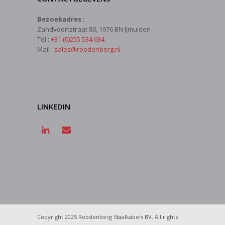
Bezoekadres :
Zandvoortstraat 80, 1976 BN IJmuiden
Tel :
+31 (0)255 534 634
Mail :
sales@roodenberg.nl
LINKEDIN
Copyright 2025 Roodenberg Staalkabels BV. All rights