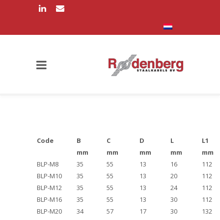
Code
B
C
D
L
L1
mm
mm
mm
mm
mm
BLP-M8
35
55
13
16
112
BLP-M10
35
55
13
20
112
BLP-M12
35
55
13
24
112
BLP-M16
35
55
13
30
112
BLP-M20
34
57
17
30
132