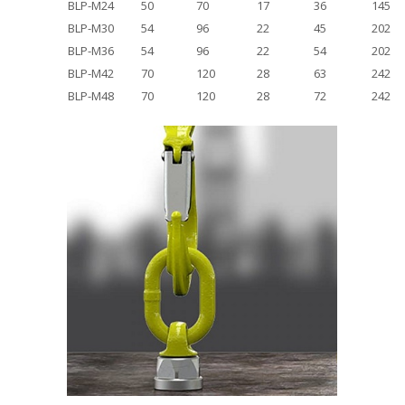
BLP-M24
50
70
17
36
145
BLP-M30
54
96
22
45
202
BLP-M36
54
96
22
54
202
BLP-M42
70
120
28
63
242
BLP-M48
70
120
28
72
242