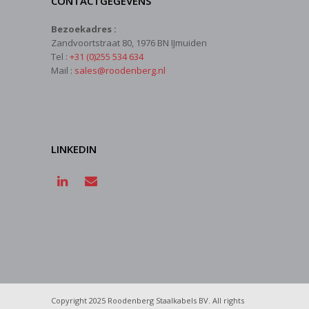
CONTACTGEGEVENS
Bezoekadres :
Zandvoortstraat 80, 1976 BN IJmuiden
Tel :
+31 (0)255 534 634
Mail :
sales@roodenberg.nl
LINKEDIN
Copyright 2025 Roodenberg Staalkabels BV. All rights