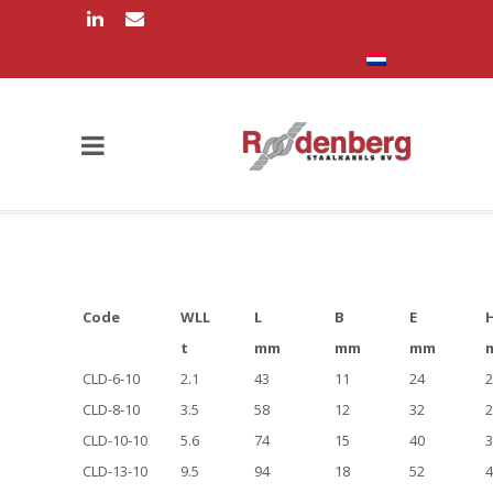
Code
WLL
L
B
E
t
mm
mm
mm
CLD-6-10
2.1
43
11
24
2
CLD-8-10
3.5
58
12
32
2
CLD-10-10
5.6
74
15
40
3
CLD-13-10
9.5
94
18
52
4