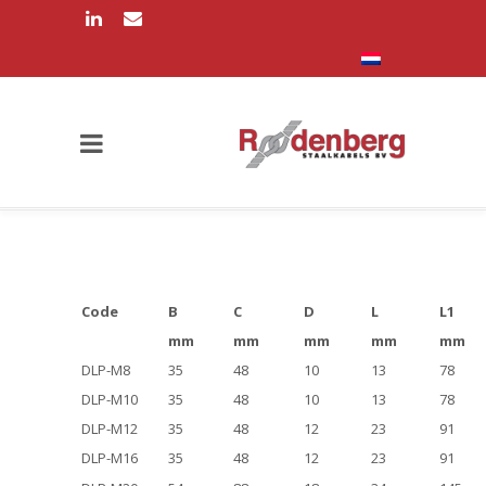
Code
B
C
D
L
L1
mm
mm
mm
mm
mm
DLP-M8
35
48
10
13
78
DLP-M10
35
48
10
13
78
DLP-M12
35
48
12
23
91
DLP-M16
35
48
12
23
91