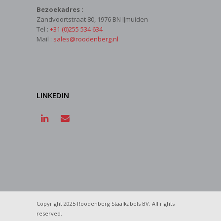
Bezoekadres :
Zandvoortstraat 80, 1976 BN IJmuiden
Tel :
+31 (0)255 534 634
Mail :
sales@roodenberg.nl
LINKEDIN
Copyright 2025 Roodenberg Staalkabels BV. All rights
reserved.