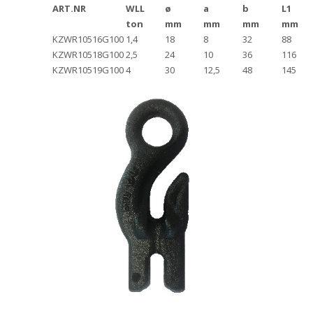
ART.NR
WLL
ø
a
b
L1
ton
mm
mm
mm
mm
KZWR10516G100
1,4
18
8
32
88
KZWR10518G100
2,5
24
10
36
116
KZWR10519G100
4
30
12,5
48
145