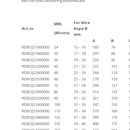
een verzinkt uitvoering beschikbaar.
For Wire
MBL
Art.nr.
Rope Ø
(Mtons)
mm
A
B
RDBOJS1600000
24
15 – 16
183
76
RDBOJS1800000
30
17 – 18
207
89
RDBOJS2000000
36
19 – 20
220
95
RDBOJS2200000
40
21 – 22
235
101
RDBOJS2400000
48
23 – 24
264
114
RDBOJS2500000
60
25 – 26
276
120
RDBOJS2800000
72
27 – 28
299
127
RDBOJS3000000
80
29 – 30
313
135
RDBOJS3200000
90
31 – 32
331
139
RDBOJS3400000
100
33 – 34
347
150
RDBOJS3600000
110
35 – 36
370
160
RDBOJS3800000
120
37 – 38
389
170
RDBOJS4000000
135
39 – 40
406
175