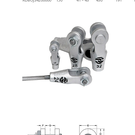
RDBOJS4200000
150
41 – 43
430
191