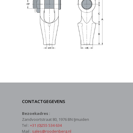
CONTACTGEGEVENS
Bezoekadres :
Zandvoortstraat 80, 1976 BN IJmuiden
Tel :
+31 (0)255 534 634
Mail :
sales@roodenberg.nl