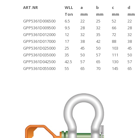
ART.NR
WLL
a
b
c
d
Ton
mm
mm
mm
mm
GPP5361D006500
6.5
22
25
52
22
GPP5361D009500
9.5
28
32
66
28
GPP5361D012000
12
32
35
72
32
GPP5361D017000
17
38
42
88
38
GPP5361D025000
25
45
50
103
45
GPP5361D035000
35
50
57
111
50
GPP5361D042500
42.5
57
65
130
57
GPP5361D055000
55
65
70
145
65