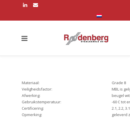
Materiaal:
Grade 8
Veiligheidsfactor:
MBL is gel
Afwerking:
beugel wit
Gebruikstemperatuur:
-60 C tot 
Certificering:
2.1, 2.2, 3
Opmerking:
geleverd 