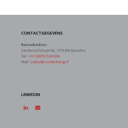
CONTACTGEGEVENS
Bezoekadres :
Zandvoortstraat 80, 1976 BN IJmuiden
Tel :
+31 (0)255 534 634
Mail :
sales@roodenberg.nl
LINKEDIN