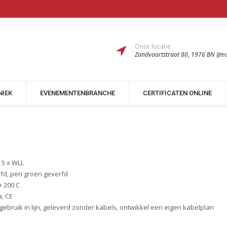
Onze locatie
Zandvoortstraat 80, 1976 BN IJm
NIEK
EVENEMENTENBRANCHE
CERTIFICATEN ONLINE
n 5 x WLL
rfd, pen groen geverfd
+ 200 C
a, CE
 gebruik in lijn, geleverd zonder kabels, ontwikkel een eigen kabelplan