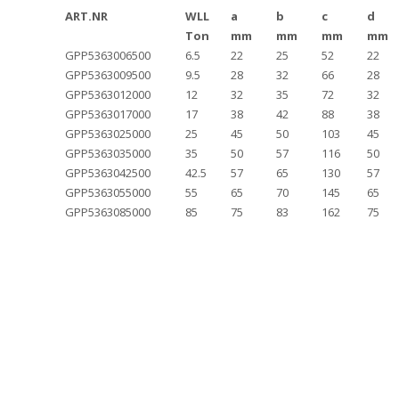
ART.NR
WLL
a
b
c
d
Ton
mm
mm
mm
mm
GPP5363006500
6.5
22
25
52
22
GPP5363009500
9.5
28
32
66
28
GPP5363012000
12
32
35
72
32
GPP5363017000
17
38
42
88
38
GPP5363025000
25
45
50
103
45
GPP5363035000
35
50
57
116
50
GPP5363042500
42.5
57
65
130
57
GPP5363055000
55
65
70
145
65
GPP5363085000
85
75
83
162
75