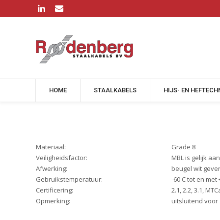
HOME
STAALKABELS
HIJS- EN HEFTECH
Materiaal:
Grade 8
Veiligheidsfactor:
MBL is gelijk aa
Afwerking:
beugel wit geve
Gebruikstemperatuur:
-60 C tot en met 
Certificering:
2.1, 2.2, 3.1, MTC
Opmerking:
uitsluitend voor