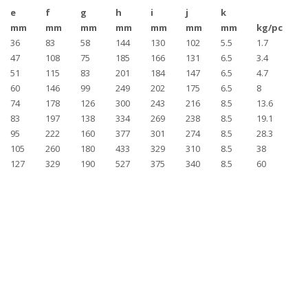
e
f
g
h
i
j
k
mm
mm
mm
mm
mm
mm
mm
kg/pc
36
83
58
144
130
102
5.5
1.7
47
108
75
185
166
131
6.5
3.4
51
115
83
201
184
147
6.5
4.7
60
146
99
249
202
175
6.5
8
74
178
126
300
243
216
8.5
13.6
83
197
138
334
269
238
8.5
19.1
95
222
160
377
301
274
8.5
28.3
105
260
180
433
329
310
8.5
38
127
329
190
527
375
340
8.5
60