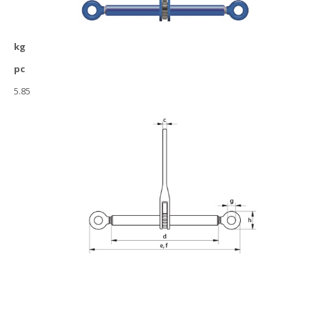
kg
pc
5.85