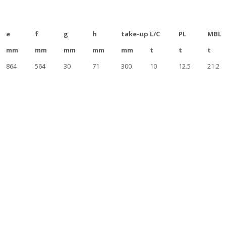
e
f
g
h
take-up
L/C
PL
MBL
mm
mm
mm
mm
mm
t
t
t
864
564
30
71
300
10
12.5
21.2