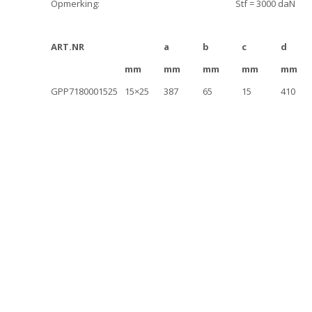
Opmerking:
Stf = 3000 daN
ART.NR
a
b
c
d
mm
mm
mm
mm
mm
GPP7180001525
15×25
387
65
15
410