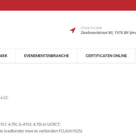
Onze locatie
Zandvoortstraat 80, 1976 BN IJm
NIEK
EVENEMENTENBRANCHE
CERTIFICATEN ONLINE
 x LC
1; 4.75t, G-4153; 4.75t or UCRCT;
 de loadbinder mee te verbinden FCLASH1525)