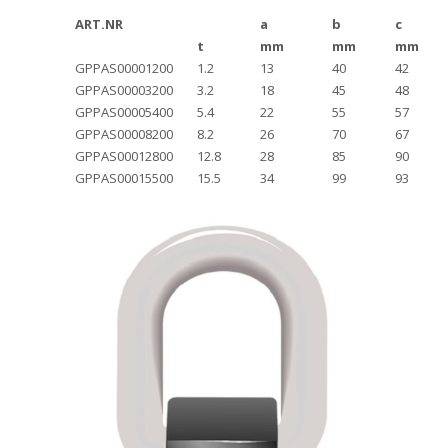
ART.NR
a
b
c
t
mm
mm
mm
GPPAS00001200
1.2
13
40
42
GPPAS00003200
3.2
18
45
48
GPPAS00005400
5.4
22
55
57
GPPAS00008200
8.2
26
70
67
GPPAS00012800
12.8
28
85
90
GPPAS00015500
15.5
34
99
93