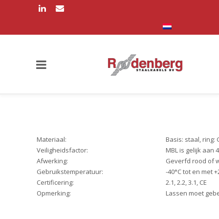
Materiaal:
Basis: staal, ring:
Veiligheidsfactor:
MBL is gelijk aan 
Afwerking:
Geverfd rood of w
Gebruikstemperatuur:
-40°C tot en met 
Certificering:
2.1, 2.2, 3.1, CE
Opmerking:
Lassen moet gebeu