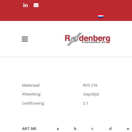
Materiaal:
RVS 316
Afwerking:
Gepolijst
Certificering:
2.1
ART.NR
a
b
c
d
e