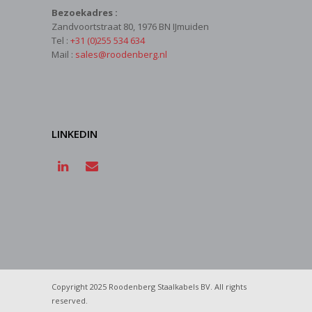
Bezoekadres :
Zandvoortstraat 80, 1976 BN IJmuiden
Tel :
+31 (0)255 534 634
Mail :
sales@roodenberg.nl
LINKEDIN
Copyright 2025 Roodenberg Staalkabels BV. All rights
reserved.