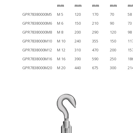
mm
mm
mm
mm
m
GPR78380000M5
M 5
120
170
70
58
GPR78380000M6
M 6
150
210
90
73
GPR78380000M8
M 8
200
290
120
98
GPR7838000M10
M 10
240
355
150
11
GPR7838000M12
M 12
310
470
200
15
GPR7838000M16
M 16
390
590
250
18
GPR7838000M20
M 20
440
675
300
21