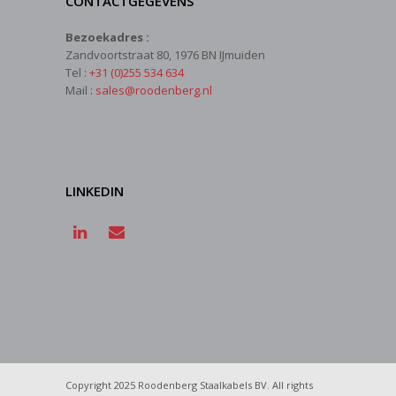
CONTACTGEGEVENS
Bezoekadres :
Zandvoortstraat 80, 1976 BN IJmuiden
Tel :
+31 (0)255 534 634
Mail :
sales@roodenberg.nl
LINKEDIN
Copyright 2025 Roodenberg Staalkabels BV. All rights