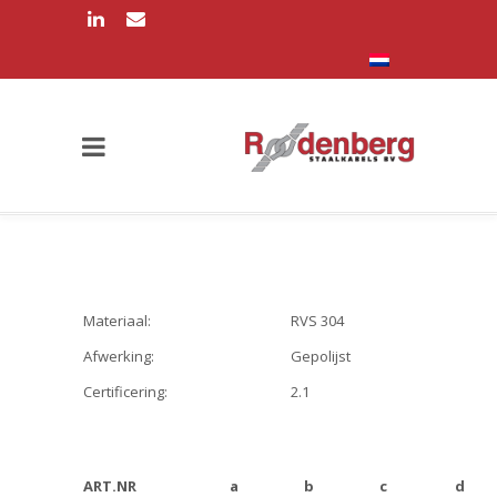
Materiaal:
RVS 304
Afwerking:
Gepolijst
Certificering:
2.1
ART.NR
a
b
c
d