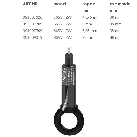
ART.NR
model
rope ø
eye inside
mm
mm
393005026
50SVIIIZW
4 to 5 mm
30 mm
393007709
66SVIIIZW
6 mm
35 mm
393007709
66SVIIIZW
6,35 mm
35 mm
393009015
80SVIIIZW
8 mm
40 mm