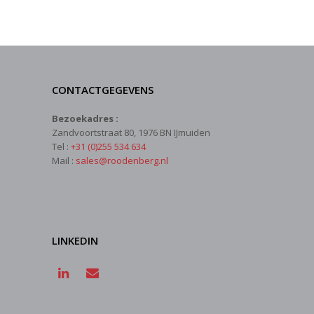
CONTACTGEGEVENS
Bezoekadres :
Zandvoortstraat 80, 1976 BN IJmuiden
Tel :
+31 (0)255 534 634
Mail :
sales@roodenberg.nl
LINKEDIN