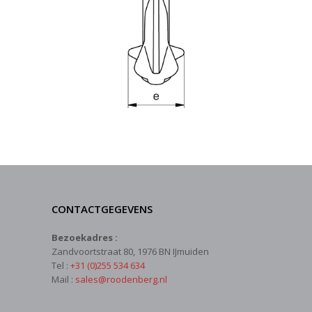
CONTACTGEGEVENS
Bezoekadres :
Zandvoortstraat 80, 1976 BN IJmuiden
Tel :
+31 (0)255 534 634
Mail :
sales@roodenberg.nl