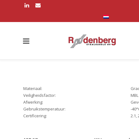
Materiaal:
Gra
Veiligheidsfactor:
MBL 
Afwerking:
Gev
Gebruikstemperatuur:
-40°
Certificering:
2.1, 