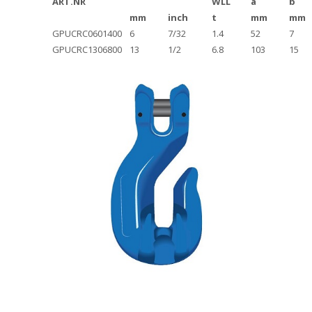
ART.NR
WLL
a
b
mm
inch
t
mm
mm
GPUCRC0601400
6
7/32
1.4
52
7
GPUCRC1306800
13
1/2
6.8
103
15