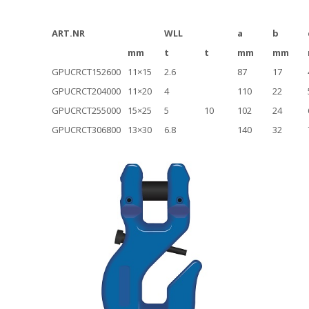
ART.NR
WLL
a
b
mm
t
t
mm
mm
GPUCRCT152600
11×15
2.6
87
17
GPUCRCT204000
11×20
4
110
22
GPUCRCT255000
15×25
5
10
102
24
GPUCRCT306800
13×30
6.8
140
32