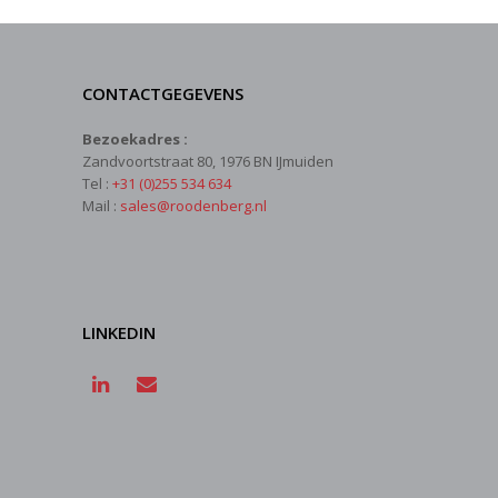
CONTACTGEGEVENS
Bezoekadres :
Zandvoortstraat 80, 1976 BN IJmuiden
Tel :
+31 (0)255 534 634
Mail :
sales@roodenberg.nl
LINKEDIN