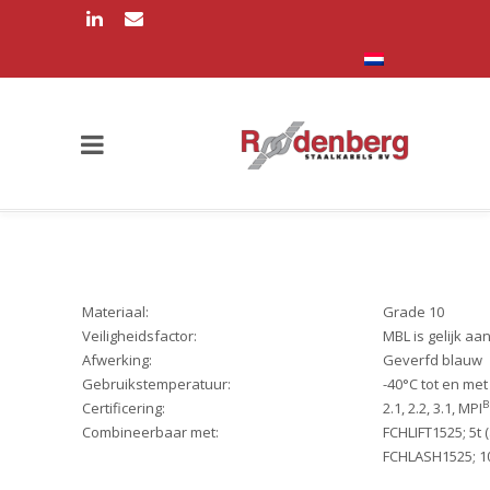
Materiaal:
Grade 10
Veiligheidsfactor:
MBL is gelijk aa
Afwerking:
Geverfd blauw
Gebruikstemperatuur:
-40°C tot en me
B
Certificering:
2.1, 2.2, 3.1, MPI
Combineerbaar met:
FCHLIFT1525; 5t 
FCHLASH1525; 10