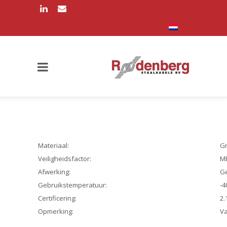
Materiaal:
Gr
Veiligheidsfactor:
MB
Afwerking:
Ge
Gebruikstemperatuur:
-4
Certificering:
2.
Opmerking:
Va