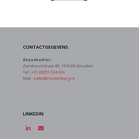
CONTACTGEGEVENS
Bezoekadres :
Zandvoortstraat 80, 1976 BN IJmuiden
Tel :
+31 (0)255 534 634
Mail :
sales@roodenberg.nl
LINKEDIN