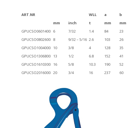
ART.NR
WLL
a
b
mm
inch
t
mm
mm
GPUCSO0601400
6
7/32
1.4
84
23
GPUCSO0802600
8
9/32 – 5/16
2.6
103
26
GPUCSO1004000
10
3/8
4
128
35
GPUCSO1306800
13
1/2
6.8
152
41
GPUCSO1610300
16
5/8
10.3
190
52
GPUCSO2016000
20
3/4
16
237
60