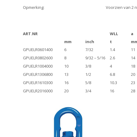
Opmerking:
Voorzien van 2 n
ART.NR
WLL
a
mm
inch
t
m
GPUELR0601400
6
7/32
1.4
11
GPUELR0802600
8
9/32 – 5/16
2.6
14
GPUELR1004000
10
3/8
4
18
GPUELR1306800
13
1/2
6.8
20
GPUELR1610300
16
5/8
10.3
23
GPUELR2016000
20
3/4
16
28