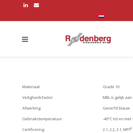
Materiaal:
Grade 10
Veiligheidsfactor:
MBL is gelijk aan
Afwerking:
Geverfd blauw
Gebruikstemperatuur:
-40°C tot en met
B
Certificering:
2.1, 2.2, 3.1, MPI