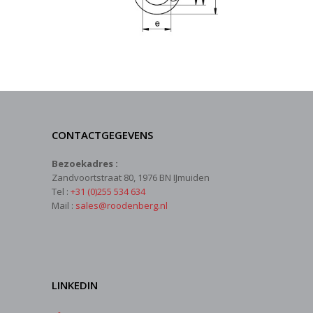
CONTACTGEGEVENS
Bezoekadres :
Zandvoortstraat 80, 1976 BN IJmuiden
Tel :
+31 (0)255 534 634
Mail :
sales@roodenberg.nl
LINKEDIN