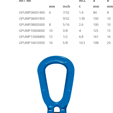
ART.NR
WLL
a
b
mm
inch
t
mm
mm
GPUMP06001400
6
7/32
1.4
84
8
GPUMP06001950
9/32
1.95
100
10
GPUMP08002600
8
5/16
2.6
100
10
GPUMP10004000
10
3/8
4
125
13
GPUMP13006800
13
1/2
6.8
161
16
GPUMP16010300
16
5/8
10.3
198
20