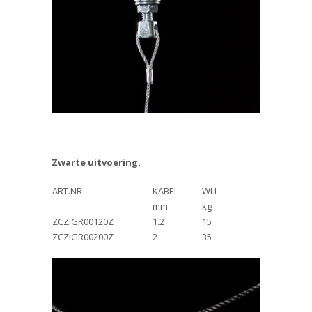
Zwarte uitvoering.
ART.NR
KABEL
WLL
mm
kg
ZCZIGR00120Z
1.2
15
ZCZIGR00200Z
2
35