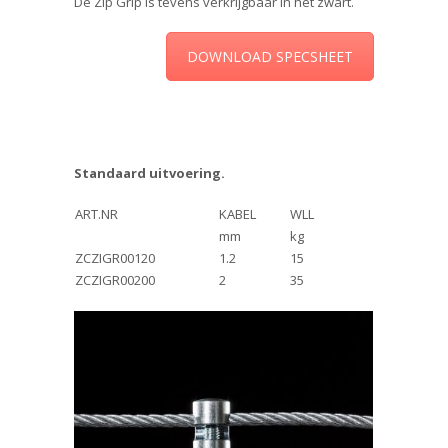
De Zip Grip is tevens verkrijgbaar in het zwart.
DOWNLOAD SPECSHEET
Standaard uitvoering.
ART.NR
KABEL
WLL
mm
kg
ZCZIGR00120
1.2
15
ZCZIGR00200
2
35